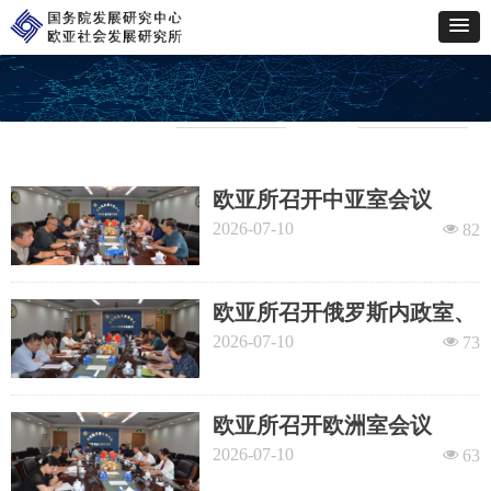
学 术 交 流
欧亚所召开中亚室会议
2026-07-10
넶
82
欧亚所召开俄罗斯内政室、
俄罗斯外交室联合会议
2026-07-10
넶
73
欧亚所召开欧洲室会议
2026-07-10
넶
63