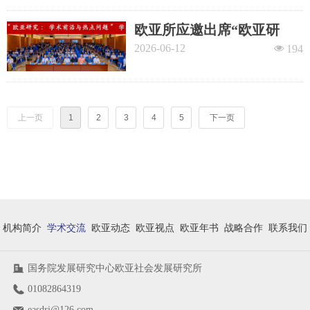
欧亚所应邀出席“欧亚研
究：学术前沿与热点问
2026-06-12
넶
194
题”学术研讨会
上一页
1
2
3
4
5
下一页
机构简介
学术交流
欧亚动态
欧亚视点
欧亚年书
战略合作
联系我们
国务院发展研究中心欧亚社会发展研究所
01082864319
easdri@126.com