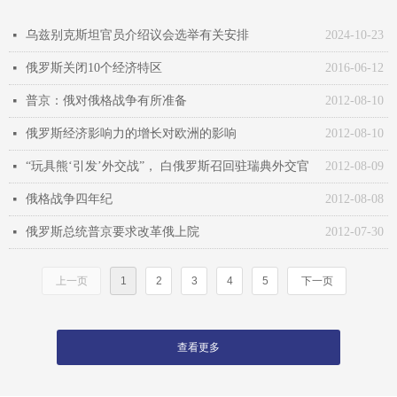
乌兹别克斯坦官员介绍议会选举有关安排
2024-10-23
넷
俄罗斯关闭10个经济特区
2016-06-12
넷
普京：俄对俄格战争有所准备
2012-08-10
넷
俄罗斯经济影响力的增长对欧洲的影响
2012-08-10
넷
“玩具熊‘引发’外交战”， 白俄罗斯召回驻瑞典外交官
2012-08-09
넷
俄格战争四年纪
2012-08-08
넷
俄罗斯总统普京要求改革俄上院
2012-07-30
넷
上一页
1
2
3
4
5
下一页
查看更多