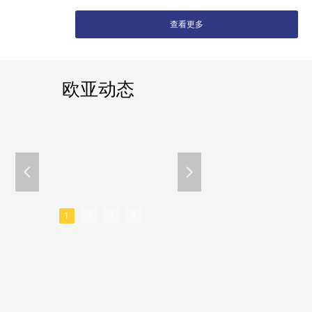
查看更多
欧亚动态
넳
넲
1
2
3
4