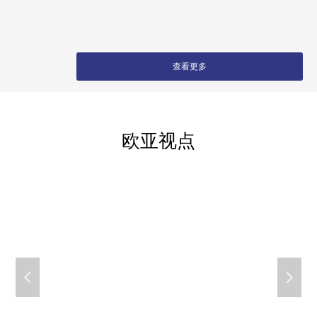
查看更多
欧亚视点
넳
넲