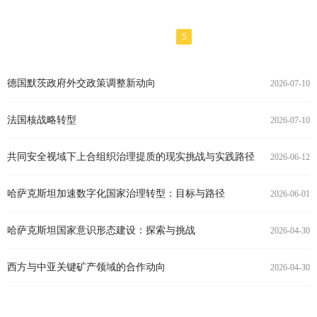
1
2
3
4
5
6
反法西斯精神不灭 续写中国—欧亚情谊新篇
泽连斯基再赴华盛顿：乌克兰危机的大国博弈与战略转圜
国际大变局背景下的上海合作组织可持续发展
俄罗斯与阿富汗的关系：历史与现实
战胜新冠疫情亟待国际合作——在中俄媒体圆桌会上的发言
中俄北极开发的战略考量及合作原则
后疫情时代，中俄在东北亚地区有哪些合作方向
2020年欧亚地区形势及对华关系
纳卡冲突：世代恩怨何时了
吉尔吉斯斯坦动荡：源自国家道路选择艰难
吉尔吉斯斯坦政局动荡原因、影响及未来风险点
哈萨克斯坦总统托卡耶夫2020年国情咨文的要点与评析
吉尔吉斯斯坦议会选举形势及特点分析
2025-09-04
2025-08-27
2025-05-07
2021-10-27
2021-10-20
2021-08-11
2021-07-06
2021-03-23
2020-12-01
2020-12-01
2020-11-06
2020-10-03
2020-09-08
德国默茨政府外交政策调整新动向
2026-07-10
法国核战略转型
2026-07-10
共同安全视域下上合组织治理提质的现实挑战与实践路径
2026-06-12
哈萨克斯坦加速数字化国家治理转型：目标与路径
2026-06-01
哈萨克斯坦国家意识形态建设：探索与挑战
2026-04-30
西方与中亚关键矿产领域的合作动向
2026-04-30
美国意图将中亚拉进针对中国的关键矿产盟友圈
2026-04-30