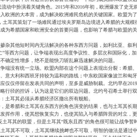
流动中扮演着关键角色。2015年和2016年初，欧洲爆发了史
涌入欧洲的大本营，成为解决欧洲难民危机的关键国家。欧盟为
28日，土耳其策划了一场难民通过埃夫罗斯岛边境进入希腊的大规
已成为希腊国家和欧洲安全的首要问题，也影响了希腊与欧盟的
端掺杂其他短时间内无法解决的各种东西方问题，如利比亚、叙
亡”等西方问题，让争端表现出高度争议性、多层次和国际化，
等不确定性增多，绝不是能快刀斩乱麻迅速解决的问题。
土争端没有统一立场。欧盟内部在这个问题上表现出分裂：希腊
国、意大利和西班牙持较为温和的路线；中东欧国家像波兰和匈
应仅仅停留在发表共同的声明，至多是威胁制裁。北约早在2019
略行径的控诉，认为这是它们的双边问题。北约号召希土举行双
件：土耳其必须从希腊经济区撤出所有舰船。
，是希腊和土耳其在东西方的角色演变的结果，也与土耳其长期
发挥作用，使其想恢复实力，也使其陷入与希腊阵营的对立，更
反土耳其的联盟，但是土耳其“既东且西”的角色很可能让战争暂
立土耳其不可取，土耳其继续挑衅也不可取，明智的做法是通过