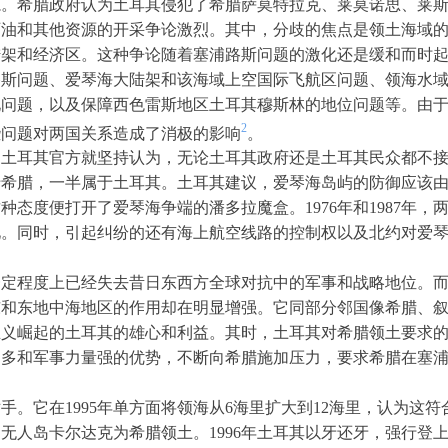
源。希腊政府认为土耳其侵犯了希腊萨莫特拉克、莱莫诺思、莱
油和其他资源的开采争论激烈。其中，分歧的焦点是领土海域的宽
陆架和经济区。这种争论随着塞浦路斯问题的激化还是缓和而时
斯问题、爱琴海大陆架和该海域上空国际飞航区问题、领海水域
化问题，以及保障西色雷斯地区土耳其穆斯林的地位问题等。由
2
些问题对两国关系造成了消极的影响
。
，土耳其官方就坚持认为，无论土耳其政府还是土耳其民众都不
于希腊，一半属于土耳其。土耳其建议，爱琴海岛屿的防御应该
种态度便打开了爱琴海争端的潘多拉魔盒。1976年和1987年，
见。同时，引起纠纷的还有海上航空线路的控制权以及北约对爱
一定程度上已经失去昔日东西方全球对抗中的军事和战略地位。
东和东地中海地区的作用却在明显增强。它同部分邻国像希腊、
主义崛起的土耳其的雄心和利益。其时，土耳其对希腊领土要求
口多和军事力量强的优势，不断向希腊施加压力，要求希腊在塞
手。它在1995年单方面将领海从6海里扩大到12海里，认为这
无人岛卡尔达克为希腊领土。1996年土耳其以牙还牙，强行登