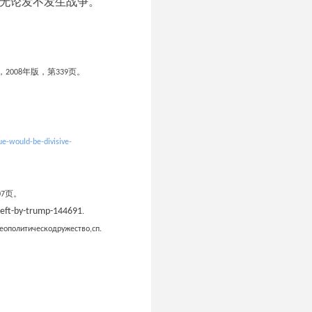
，无论发不发生战争。
，
2008年版
，
第
3
39页
。
e-would-be-divisive-
07
页。
-left-by-trump-144691
.
геополитическодружество
,
сп.