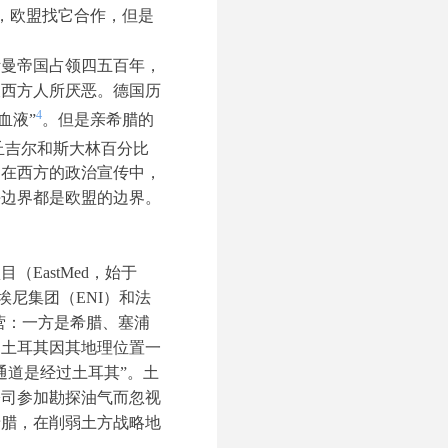
时，欧盟找它合作，但是
斯曼帝国占领四五百年，
被西方人所厌恶。德国历
4
血液”
。但是亲希腊的
丘吉尔和斯大林百分比
，在西方的政治宣传中，
海边界都是欧盟的边界。
EastMed，始于
埃尼集团（ENI）和法
营：一方是希腊、塞浦
，土耳其因其地理位置一
通道是经过土耳其”。土
公司参加勘探油气而忽视
希腊，在削弱土方战略地