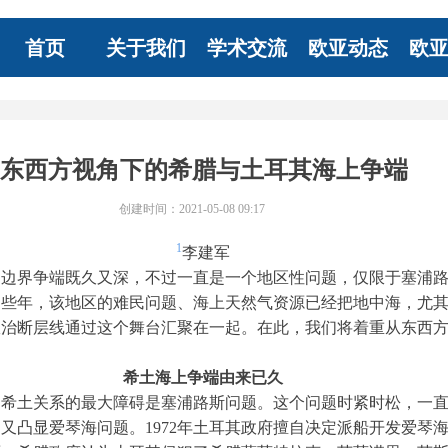
首页
关于我们
学术交流
欧亚动态
欧
东西方视角下的希腊与土耳其海上争端
创建时间：
2021-05-08
09:17
1
李建军
的边界争端既久又深，不过一直是一个地区性问题，仅限于塞浦
近些年，该地区的难民问题、海上天然气资源已经把地中海，尤
政治断层线通过这个舞台汇聚在一起。在此，我们将着重从东西
希土海上争端由来已久
，希土关系的最大障碍是塞浦路斯问题。这个问题时紧时松，一
之间又凸显爱琴海问题。1972年土耳其政府擅自决定派船开发爱琴