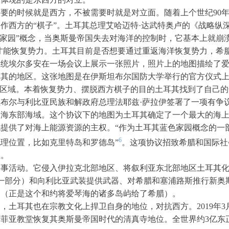
要的时候就是西方，不被需要时就是对立面。随着上个世纪90
作西方的“棋子”。土耳其总理艾哈迈特·达武特奥卢的《战略纵
色家园”概念，当奥斯曼帝国失去对海洋的控制时，它基本上就崩
”才能恢复势力。土耳其目前是否想要通过重返海洋恢复势力，希
耳其总统埃尔多安在一场会议上展示一张照片，照片上的地图描绘了
耳其的地区。这张地图是在伊斯坦布尔国防大学举行的官方仪式
的区域。本着恢复势力、摆脱西方棋子的目的土耳其找到了自己的合作
坦布尔与利比亚民族和解政府总理法耶兹·萨拉伊签署了一项有争
中海东部海域。这个协议下的地图为土耳其确定了一个最大的海
提供了对海上能源资源的主权。“作为土耳其蓝色家园概念的一
6
理位置，比如克里特岛和罗德岛”
。这项协议招致希腊和国际社
立。
军事活动。它侵入伊拉克北部地区、将叙利亚东北部地区土耳其
的一部分）和向利比亚武装提供武器、对希腊和塞浦路斯推行新奥
和约（正是这个和约将爱琴海的诸多岛屿给了希腊）。
，土耳其也在宗教文化上捍卫自身的地位，对抗西方。2019年
菲亚教堂恢复其奥斯曼帝国时代的清真寺地位。全世界约3亿东