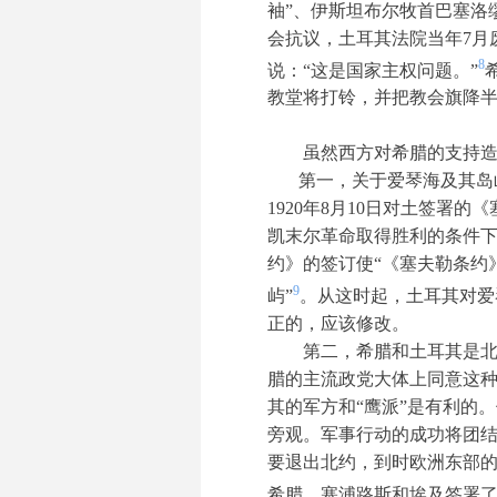
袖”、伊斯坦布尔牧首巴塞洛
会抗议，土耳其法院当年7月
8
说：“这是国家主权问题。”
教堂将打铃，并把教会旗降半
虽然西方对希腊的支持造
第一，关于爱琴海及其岛
1920年8月10日对土签署
凯末尔革命取得胜利的条件
约》的签订使“《塞夫勒条约
9
屿”
。从这时起，土耳其对爱
正的，应该修改。
第二，希腊和土耳其是
腊的主流政党大体上同意这
其的军方和“鹰派”是有利的
旁观。军事行动的成功将团
要退出北约，到时欧洲东部
希腊、塞浦路斯和埃及签署