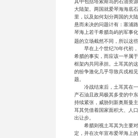
其中包括塔索斯岛的石油资
大陆架。两国就爱琴海海底石
里，以及如何划分两国的大
悬而未决的问题计有：塞浦路
琴海上若干希腊岛屿的军事
题的立场截然不同，所以这
早在上个世纪70年代初
希腊的事实，而应该一半属
框架内共同承担。土耳其的这
的纷争激化几乎导致兵戎相
题。
冷战结束后，土耳其在
产石油且政局极其多变的中
持续紧张，威胁到新奥斯曼
耳其凭借着国家面积大、人
出让步。
希腊则视土耳其为主要对
定，并在次年宣布爱琴海上的