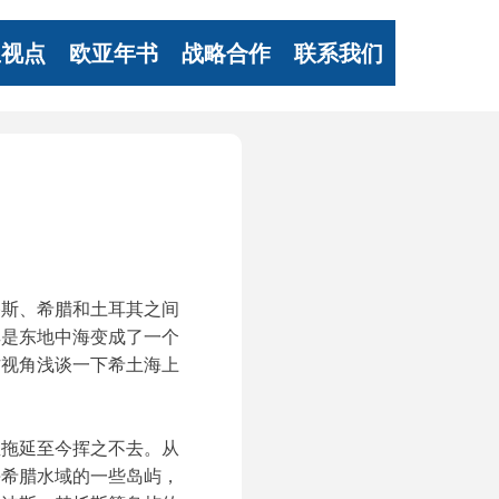
亚视点
欧亚年书
战略合作
联系我们
路斯、希腊和土耳其之间
其是东地中海变成了一个
方视角浅谈一下希土海上
直拖延至今挥之不去。从
海希腊水域的一些岛屿，