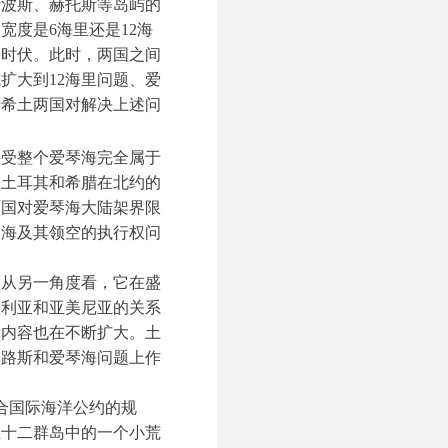
斯波斯、赫托斯等岛屿的
度是6海里还是12海
起时伏。此时，两国之间
扩大到12海里问题、爱
于希土两国对解决上述问
接受整个爱琴海完全属于
由土耳其和希腊在北约的
两国对爱琴海大陆架界限
琴海及其领空的执行权问
而从另一角度看，它在盛
叙利亚和亚美尼亚的关系
的内容也在不断扩大。土
浦路斯和爱琴海问题上作
符合国际海洋公约的规
上十二群岛中的一个小荒