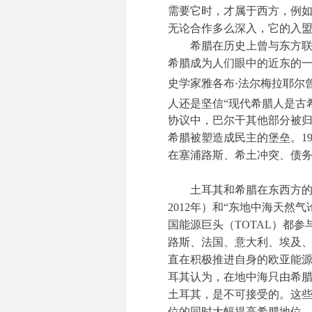
需要它时，才属于西方，例如海
无论合作多么深入，它的入
希腊在历史上曾与东方
希腊成为人们眼中的近东的
史学家雅各布·法尔梅拉耶尔
人还是坚信“现代希腊人是古
协议中，巴尔干其他部分被
希腊被塑造成民主的堡垒。1
在塞浦路斯、希土冲突、债
土耳其和希腊在东西方的
2012年）和“东地中海天然
国能源巨头（TOTAL）都
路斯、法国、意大利、埃及
直在积极推进自身的欧亚能源
耳其认为，在地中海只由希
土耳其，是不可接受的。这
位的同时大幅提高希腊地位