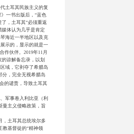
年代土耳其民族主义的复
深》一书出版后，“蓝色
溃了，土耳其“必须重返
腊媒体认为几乎是肯定
爱琴海近一半地区以及克
上展示的，显示的就是一
伙伴。2019年11月
议的谅解备忘录，以划
上区域，它剥夺了希腊岛
部分，完全无视希腊岛
会的谴责，导致土耳其
化、军事卷入利比亚（利
斯曼主义侵略政策，旨
3月，土耳其总统埃尔多
正教基督徒的“精神领