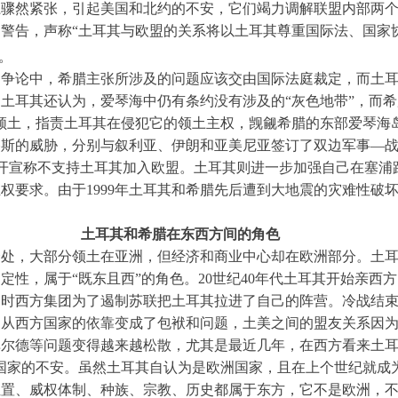
系骤然紧张，引起美国和北约的不安，它们竭力调解联盟内部两
警告，声称“土耳其与欧盟的关系将以土耳其尊重国际法、国家
。
的争论中，希腊主张所涉及的问题应该交由国际法庭裁定，而土
土耳其还认为，爱琴海中仍有条约没有涉及的“灰色地带”，而希
领土，指责土耳其在侵犯它的领土主权，觊觎希腊的东部爱琴海
路斯的威胁，分别与叙利亚、伊朗和亚美尼亚签订了双边军事—
；公开宣称不支持土耳其加入欧盟。土耳其则进一步加强自己在塞
权要求。由于1999年土耳其和希腊先后遭到大地震的灾难性破
土耳其和希腊在东西方间的角色
合处，大部分领土在亚洲，但经济和商业中心却在欧洲部分。土
定性，属于“既东且西”的角色。20世纪40年代土耳其开始亲西
，那时西方集团为了遏制苏联把土耳其拉进了自己的阵营。冷战结
从西方国家的依靠变成了包袱和问题，土美之间的盟友关系因为2
尔德等问题变得越来越松散，尤其是最近几年，在西方看来土耳
国家的不安。虽然土耳其自认为是欧洲国家，且在上个世纪就成
位置、威权体制、种族、宗教、历史都属于东方，它不是欧洲，