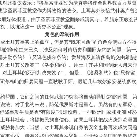
缪对此提议表示：“将圣索菲亚改为清真寺将使全世界数百万基督
废除圣索菲亚教堂作为博物馆的法令。土耳其外长恰武什奥卢曾
希腊媒体报道，由于圣索菲亚教堂翻修成清真寺，希腊东正教会
旗，以抗议这一“历史不公正”现象。
角色的牵制作用
成土耳其事实上的孤立，但是其“既东且西”的角色会使西方不
屿的争论由来已久，涉及如何对待历史和国际条约的问题。第一
的《塞夫勒条约》（又译色佛尔条约）爱琴海及其诸多岛屿交由希腊控制
下对土耳其又改签了《洛桑和约》。用土耳其共和国创始人凯末
》对土耳其的死刑判决失效了” 。但是，《洛桑和约》也“只保
琴海岛屿的归属问题一直耿耿于怀。最近几年埃尔多安总统多次
北约盟国，它们之间的任何武装冲突都将自动削弱北约的南翼，
种说法。对于北约来说，防范俄罗斯才是重点。虽然有的专家称
。但战事发生后是否“有限度”很难预料，一些欧洲国家和亚洲国
结土耳其社会，将提振民族自信心。如果土耳其把战火烧到欧洲
的威胁将加大，当然，对土耳其来说自身的安全也将再次成为问
了军事协议，所有这些协议都旨在遏制一个北约成员国和欧盟候