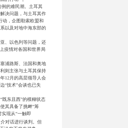
无前例的难民潮。土耳其
了解决问题，与土耳其作
模行动，企图勒索欧盟和
关系以及对地中海东部的
利亚、以色列等问题，还
加上疫情对各国和世界局
、塞浦路斯、法国和奥地
牙利则主张与土耳其保持
年12月的高层领导人会
边“技术”会谈也已失
“既东且西”的模糊状态
使其具备了挑衅“筹
时实现从“一触即
中介对话进行谈判。但