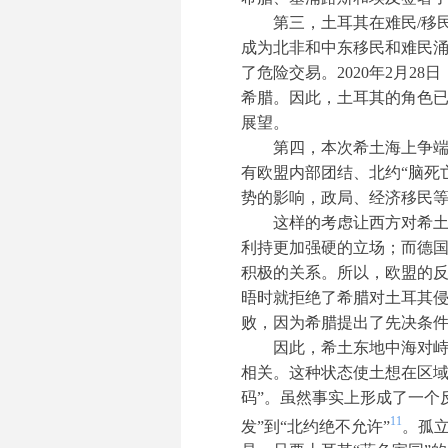
第三，土耳其在难民/移民
成为北非和中东移民和难民
了危险交易。2020年2月
希腊。因此，土耳其的角色
展望。
第四，本次希土海上争
有欧盟内部团结、北约“脑死
势的影响，政局、经济移民
这样的考虑让西方对希
利持更加强硬的立场；而德
积极的关系。所以，欧盟的反
晤时就拒绝了希腊对土耳其侵
败，因为希腊提出了先决条
因此，希土东地中海对峙
相关。这种状态使土想在区域
码”。虽然事实上形成了一个
11
发”到“北约绝不允许”
。孤