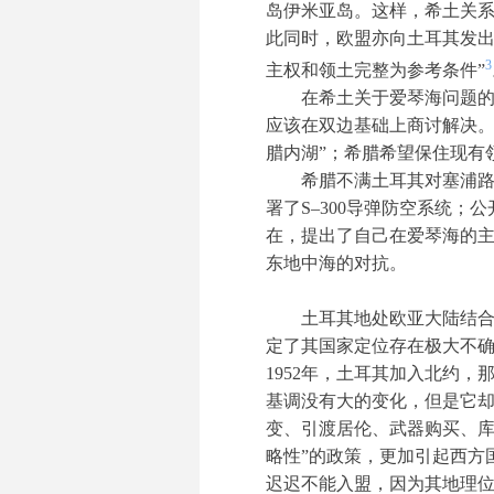
岛伊米亚岛。这样，希土关
此同时，欧盟亦向土耳其发出
3
主权和领土完整为参考条件”
在希土关于爱琴海问题
应该在双边基础上商讨解决。
腊内湖”；希腊希望保住现有
希腊不满土耳其对塞浦
署了S–300导弹防空系统
在，提出了自己在爱琴海的主
东地中海的对抗。
土耳其地处欧亚大陆结
定了其国家定位存在极大不确
1952年，土耳其加入北约
基调没有大的变化，但是它却
变、引渡居伦、武器购买、库
略性”的政策，更加引起西方
迟迟不能入盟，因为其地理