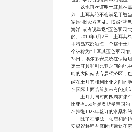
这也再次证明土耳其在需
兴，土耳其绝不会满足于被当
家园”概念被普及。按照“蓝
海洋”或者说重返“蓝色家园
的。2019年9月2日，土
里特岛东部沿海一个属于土
个被称为“土耳其蓝色家园”
28日，埃尔多安总统在伊斯
定土耳其和利比亚之间的地
屿的大陆架或专属经济区，也
屿在土耳其和利比亚之间的地
在国际上面临前所未有的孤
土耳其同时向四周扩张
比亚有350年是奥斯曼帝国
在推翻1923年签订的洛桑
除了在能源、领海和周边
安提议将拜占庭时代建筑圣索