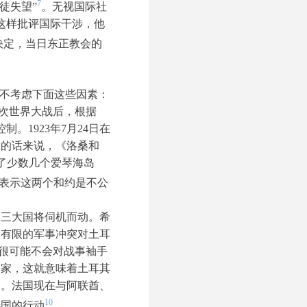
7
徒失望”
。无视国际社
这样批评国际干涉，他
决定，当日东正教会的
得不考虑下面这些因素：
次世界大战后，根据
。1923年7月24日在
尔的话来说，《洛桑和
留了少数几个爱琴海岛
表示这两个和约是不公
第三大国将伺机而动。希
，有限的军事冲突对土耳
家很可能不会对战事袖手
国家，这就意味着土耳其
题。法国现在与阿联酋、
10
选国的行动
。