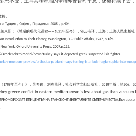
的梦想不变，土耳其和希腊的争端即使暂时平息，还会持续下去
教授。
нна Турция
，
София
，
Парадигма 2008
，
p
.404.
维莱米斯
：《希腊的现代化进程——1
821年至今
》，郭云艳译，上海：上海人民出版社
 Introduction to Their History, Washington, D.C.:Public Affairs, 1947, p.169.
New York: Oxford University Press, 2009,p.125.
rticle/ekathimerini/news/turkey-says-it-deported-greek-suspected-isis-fighter.
turkey-museum-preview/orthodox-patriarch-says-turning-istanbuls-hagia-sophia-into-mosqu
（
1789
年至今）》，吴奇俊、刘春燕译，社会科学文献出版社，
2018
年版，第
206
、2
rkey-greece-conflict-in-eastern-mediterranean-is-less-about-gas-than-vaccuum
ЕРНОМОРСКИЯТ ЕПИЦЕНТЪР НА ТРАНСКОНТИНЕНТАЛНИТЕ СЪПЕРНИЧЕСТВА
,
Българско
.