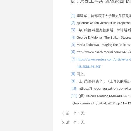
是，只要土耳其“蓝色家园”
[1]
李建军，首都师范大学历史学院副
[2]
Дженгиз Хаков.История на съвреме
[3]
[希] 约翰
·
科里奥普罗斯
、
萨诺斯
·
[4]
George E.Mylonas, The Balkan States:An
[5]
Maria Todorova, Imaging the Balkans, 
[6]
http://www.ekathimerini.com/247366/a
[7]
https://www.reuters.com/article/us-
idUSKBN24130F
.
[8]
同上。
[9]
[
土
]
悉纳·阿克辛：《土耳其的崛起
[10]
https://theconversation.com/tu
[11]
[
保
]СимеонНиколов
,
БАЛКАНСКО-Ч
《
Геополитика
》
,
БРОЙ
,
2019
,
pp
.
11—12
前一个：
无
ꄴ
后一个：
无
ꄲ