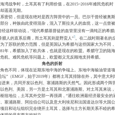
湾战争时，土耳其有了利用价值，在2015~2016年难民危机
盟却遥遥无期。
联系密切，但是现在绝对是西方阵营中的一员。巴尔干曾经被奥
一部分，种族由此变得混杂，混入了斯拉夫人的血统，这一点曾
曾经这样鼓动说，“现代希腊基督徒的血管里没有一滴纯正的希腊
5
希腊人的直系后裔，而土耳其则是野蛮人”
。在二战时期著名的
归为了苏联的势力范围，但是英国认为希腊与这些国家大为不同
981年，希腊加入了欧共体，也就是现在的欧盟。希腊守卫的陆
务危机、难民危机等问题上，欧盟都义无反顾地支持希腊。
角色的折射
角色不同，体现在近期东地中海的争端上。东地中海输油管道项目（
气论坛”（EMGF，始于2019年）都将土耳其排除在外，其中意大利
参与进来，共同开发以色列、塞浦路斯的天然气。因此形成两个阵
、以色列、美国，另一方是土耳其和北塞浦路斯。对土耳其来说
枢纽地位，土耳其外交部一再强调，“通往欧洲最经济最安全的
腊、塞浦路斯、阿拉伯公司以及意大利埃尼和法国道达尔等大国
些项目和论坛组织完全绕开土耳其，选择与土方长期关系不睦的
，体现的是东西方的对立。